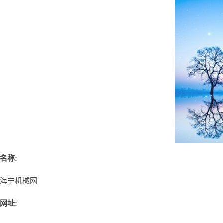
名称:
海宁机械网
网址: